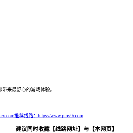
您带来最舒心的游戏体验。
kex.com
推荐线路：
https://www.plov9r.com
建议同时收藏【线路网址】与【本网页】