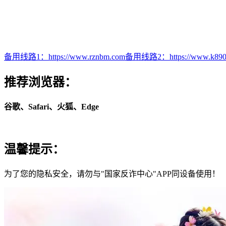
备用线路
1
：
https://www.rznbm.com
备用线路
2
：
https://www.k89
推荐浏览器：
谷歌、Safari、火狐、Edge
温馨提示：
为了您的隐私安全，请勿与"国家反诈中心"APP同设备使用！